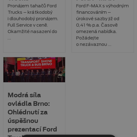
Pronájem tahačů Ford
Ford F-MAX s výhodným
Trucks – krátkodobý
financováním –
i dlouhodobý pronájem.
úrokové sazby již od
Full Service v ceně.
0,41 % p.a. Časově
Okamžité nasazení do
omezená nabídka.
…
Požádejte
o nezávaznou …
Modrá síla
ovládla Brno:
Ohlédnutí za
úspěšnou
prezentací Ford