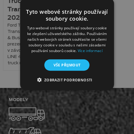
Trucks na
Transport Show
Tyto webové stránky používají
soubory cookie.
2026
Ford Trucks na
Tyto webové stránky používají soubory cookie
Transport Show Truck
ke zlepšení uživatelského zážitku. Používáním
& Bus Brno 2026 –
našich webových stránek souhlasíte se všemi
prezentace F-MAX
soubory cookie v souladu s našimi zásadami
používání souborů cookie.
Více informací
v závodní grafice, F-
LINE 4159D a muscle
truck na …
VŠE PŘIJMOUT
ZOBRAZIT PODROBNOSTI
MODELY