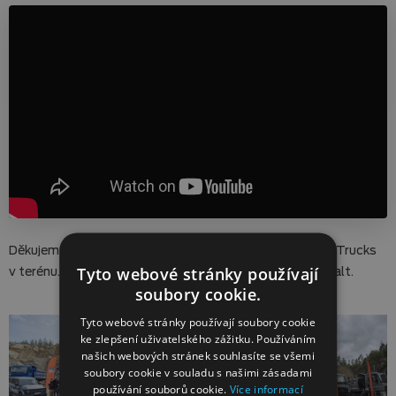
Děkujeme za účast, pozitivní reakce i zájem o vozy Ford Trucks
Tyto webové stránky používají
v terénu. Těšíme se na další společné setkání mimo asfalt.
soubory cookie.
Tyto webové stránky používají soubory cookie
ke zlepšení uživatelského zážitku. Používáním
našich webových stránek souhlasíte se všemi
soubory cookie v souladu s našimi zásadami
používání souborů cookie.
Více informací