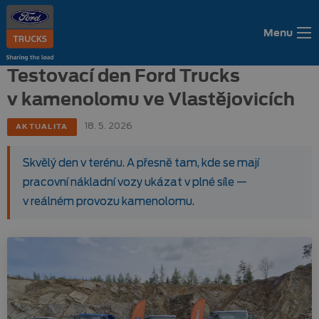
Menu
Testovací den Ford Trucks
v kamenolomu ve Vlastějovicích
18. 5. 2026
AKTUALITA
Skvělý den v terénu. A přesně tam, kde se mají
pracovní nákladní vozy ukázat v plné síle —
v reálném provozu kamenolomu.