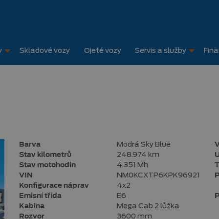
y
Skladové vozy
Ojeté vozy
Servis a služby
Fin
Barva
Modrá Sky Blue
V
Stav kilometrů
248.974 km
U
Stav motohodin
4.351 Mh
T
VIN
NM0KCXTP6KPK96921
P
Konfigurace náprav
4x2
Emisní třída
E6
P
Kabina
Mega Cab 2 lůžka
Rozvor
3600 mm