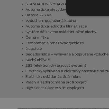
STANDARDNÍ VYBAVENÍ
Automatická převodovka
Baterie 225 Ah
Vzduchem odpružená kabina
Automatická jednotka klimatizace
Systém dálkového ovládání ložné plochy
Černá mřížka
Tempomat a omezovač rychlosti
2 postele
Sedadlo řidiče – vyhřívané a odpružené vzduch
Suchý ohřívač
EBS (elektronický brzdový systém)
Elektricky vyhřívaná a elektricky nastavitelná z
Elektricky ovládané střešní okno
Přední a zadní ochrana proti podjetí
High Series Cluster s 8'' displejem