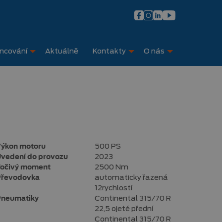
ancování
Aktuálně
Kontakty
O nás
ýkon motoru
500 PS
vedení do provozu
2023
očivý moment
2500 Nm
řevodovka
automaticky řazená
12rychlostí
neumatiky
Continental 315/70 R
22,5 ojeté přední
Continental 315/70 R