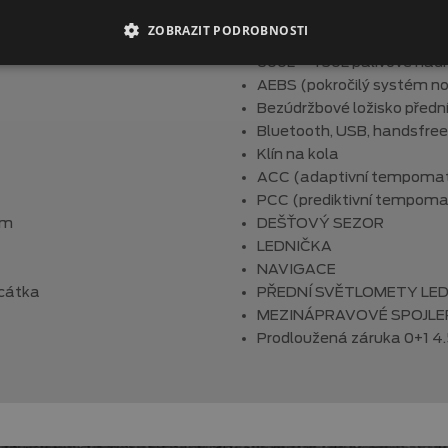
Přepínatelný vzduchový k
ZOBRAZIT PODROBNOSTI
Výška točny 1 150 mm
600L + 450L palivové nád
AEBS (pokročilý systém n
Bezúdržbové ložisko předn
Bluetooth, USB, handsfree
Klín na kola
ACC (adaptivní tempoma
PCC (prediktivní tempoma
em
DEŠŤOVÝ SEZOR
LEDNIČKA
NAVIGACE
rcátka
PŘEDNÍ SVĚTLOMETY LE
MEZINÁPRAVOVÉ SPOJLE
Prodloužená záruka 0+1 4