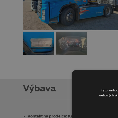
Výbava
Tyto webov
webových st
Kontakt na prodejce: Karel Tovačovský, +420 