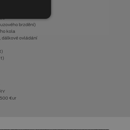
ompresor
rže
ouzového brzdění)
ího kola
, dálkové ovládání
t)
t)
D
RY
.500 €ur