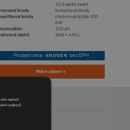
22,5 ojeté zadní
rovozní brzdy
kotoučové brzdy
oplňkové brzdy
motorová brzda 320
kW
kumulátor
225 Ah
alivová nádrž
600 + 450 L
Prodejní cena:
49.000 €
bez DPH
Mám zájem »
áním našich
vání souborů
ní jízdního pruhu