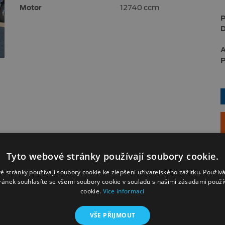
Motor
12740 ccm
P
D
A
P
Tyto webové stránky používají soubory cookie.
é stránky používají soubory cookie ke zlepšení uživatelského zážitku. Použív
ránek souhlasíte se všemi soubory cookie v souladu s našimi zásadami použí
cookie.
Více informací
VŠE PŘIJMOUT
604 202 239
Systém varování při opuště